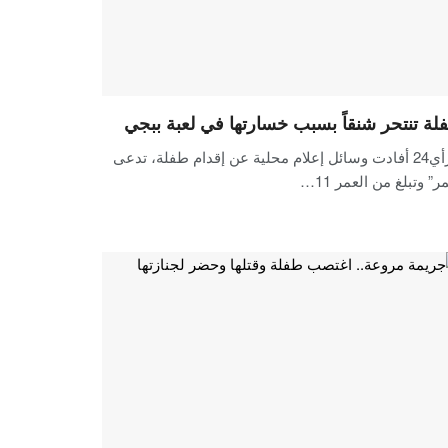
لة تنتحر شنقاً بسبب خسارتها في لعبة ببجي
الرأي24 أفادت وسائل إعلام محلية عن إقدام طفلة، تدعى
ر” وتبلغ من العمر 11…