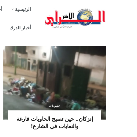
الرئيسية
أخ
أخبار الدرك
ص
جهويات
إنزكان.. حين تصبح الحاويات فارغة
والنفايات في الشارع!