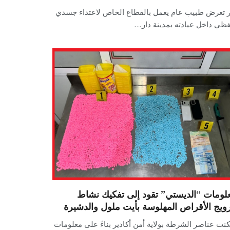
ار تعرض طبيب عام يعمل بالقطاع الخاص لاعتداء جسدي
ظي داخل عيادته بمدينة دار…
لومات “الديستي” تقود إلى تفكيك نشاط
رويج الأقراص المهلوسة بأيت ملول والدشيرة
نت عناصر الشرطة بولاية أمن أكادير بناءً على معلومات