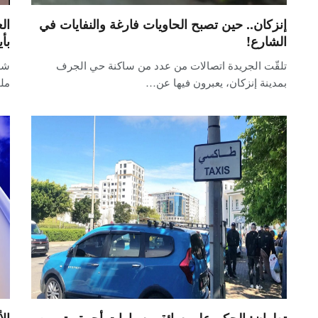
إنزكان.. حين تصبح الحاويات فارغة والنفايات في
ال
الشارع!
بأ
تلقّت الجريدة اتصالات من عدد من ساكنة حي الجرف
شه
بمدينة إنزكان، يعبرون فيها عن…
ملو
تطوان: الحكم على سائقي سيارات أجرة متهمين
ال