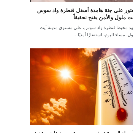
عثور على جثة هامدة أسفل قنطرة واد سوس
يت ملول والأمن يفتح تحقيقاً
د محيط قنطرة واد سوس، على مستوى مدينة أيت
ل، مساء اليوم، استنفارًا أمنيًا…
أرصاد الجوية تحذر من موجة حر وزخات رعدية