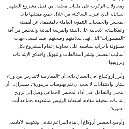
ومحاولات الركوب على ملفات محلية، من قبيل مشروع التطهير
السائل، الذي عبرت الساكنة، من خلال جميع ممثليها داخل
المجلس والجمعيات التنموية العاملة بالمنطقة، عن أهميته
وانعكاساته الايجابية على البيئة والفرشة المائية والتخلص من آفة
“المطمورات” التي تهدد سلامتهم وصحتهم، فيما تسعى جهات
مسؤولة بأحزاب سياسية على محاولة إعدام المشروع بكل
أساليب التضليل ونشر المغالطات والتهويل واختلاق الإشاعات
وترويجها”.
وأبرز أزوكــاع، في السياق ذاته، أن “المعارضة لاتمارس من وراء
ستار، والانتقادات لا يجب أن تتم بهلوسات مرموزة”، مشيرا إلى أن
التجني والتحامل على أداء المجلس الجماعي وصل إلى ترويج
إشاعات سخيفة مفادها استعانة الرئيس بمشعوذة بجماعة أيت
اعميرة”.
وأوضح الحسين أزوكاع أن هذه المزاعم تتنافى وتكوينه الأكاديمي