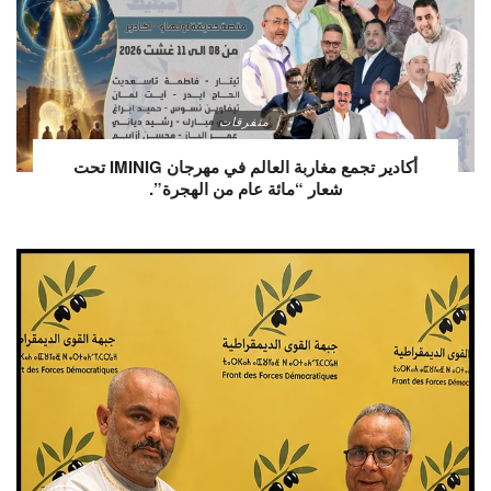
متفرقات
أكادير تجمع مغاربة العالم في مهرجان IMINIG تحت
شعار “مائة عام من الهجرة”.