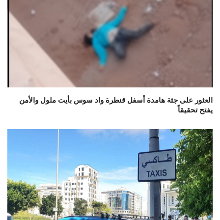
العثور على جثة هامدة أسفل قنطرة واد سوس بأيت ملول والأمن
يفتح تحقيقاً