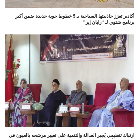
أكادير تعزز جاذبيتها السياحية بـ 5 خطوط جوية جديدة ضمن أكبر
برنامج شتوي لـ “رايان إير”
ارتباك تنظيمي يُجبر العدالة والتنمية على تغيير مرشحه بالعيون في