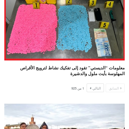
معلومات “الديستي” تقود إلى تفكيك نشاط لترويج الأقراص
المهلوسة بأيت ملول والدشيرة
السابق
التالي
1
من
925