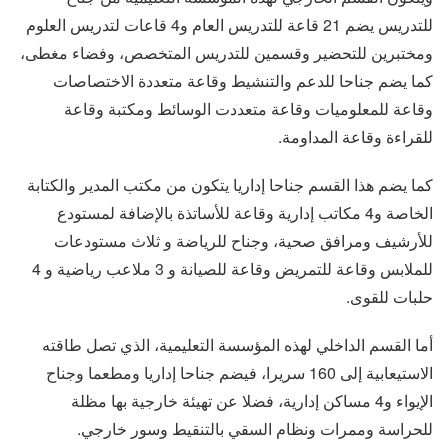
للتدريس يضم 21 قاعة للتدريس العام و4 قاعات لتدريس العلوم
ومختبرين للتحضير وقسمين للتدريس المتخصص، وفضاء مغطى،
كما يضم جناحا للدعم والتنشيط وقاعة متعددة الاختصاصات
وقاعة للمعلوميات وقاعة متعددت الوسائط ومكتبة وقاعة
للقراءة وقاعة المداومة.
كما يضم هذا القسم جناحا إداريا يتكون من مكتب المدير والكتابة
الخاصة و4 مكاتب إدارية وقاعة للأساتذة بالإضافة لمستودع
للأرشيف ومرافق صحية، وجناح للرياضة و ثلاث مستودعات
للملابس وقاعة للتمريض وقاعة للصيانة و 3 ملاعب رياضية و 4
حلبات للقوى.
أما القسم الداخلي لهذه المؤسسة التعليمية، الذي تصل طاقته
الاستيعابية إلى 160 سريرا، فيضم جناحا إداريا ومطعما وجناح
الإيواء و4 مساكن إدارية، فضلا عن تهيئة خارجية بها مظلة
للحراسة وممرات ونظام السقي بالتنقيط وسور خارجي.