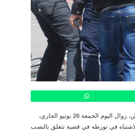
WhatsApp
تمكنت عناصر الشرطة القضائية بولاية أمن مراكش، زوال اليوم الجمعة 26 يونيو الجاري،
ن العمر 41 سنة، وذلك للاشتباه في تورطه في قضية تتعلق بالنصب