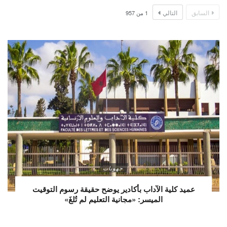
السابق
التالي
1
من
957
جهويات
عميد كلية الآداب بأكادير يوضح حقيقة رسوم التوقيت
الميسر: «مجانية التعليم لم تُلغَ»