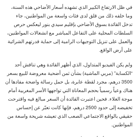
في ظل الارتفاع الكبير الذي تشهده أسعار الأضاحي هذه السنة،
وما خلفه ذلك من قلق لدى فئات واسعة من المواطنين، جاء
تدخل القائدة بسوق الأضاحي بإقليم سيدي بنور ليعكس حرص
السلطات المحلية على التفاعل المباشر مع انشغالات المواطنين،
والعمل على تنزيل التوجيهات الرامية إلى حماية قدرتهم الشرائية
على أرض الواقع.
ولم يكن الفيديو المتداول، الذي أظهر القائدة وهي تناقش أحد
“الكسابة” (مربي الماشية) بشأن ثمن أضحية معروضة للبيع بسعر
3500 درهم، مجرد لقطة عابرة، بل حمل رسالة واضحة مفادها أن
هناك وعياً رسمياً بحجم المعاناة التي تواجهها الأسر المغربية أمام
موجة الغلاء. فحين اعتبرت القائدة أن السعر مبالغ فيه واقترحت
تخفيضه إلى حدود 2500 درهم، فإنها كانت تعبّر عن إحساس
حقيقي بالواقع الاجتماعي الصعب الذي تعيشه شريحة واسعة من
المواطنين.