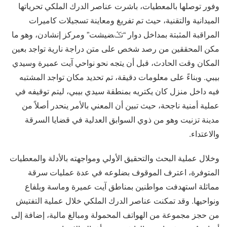
وفور توصلها بالمعطيات، باشرت عناصر الدرك الملكي تحرياتها
الميدانية والتقنية، حيث تم تفريغ ومعاينة تسجيلات كاميرات
المراقبة المثبتة بمداخل دوار “تݣضيشت” ومركز إنشادن، وهو ما
مكن المحققين من رصد شخص على متن دراجة نارية تواجد بعين
المكان وقت الحادث، قبل أن يتجه نحو نواحي آيت عميرة وسيدي
بيبي. وبناءً على معلومات دقيقة، تم تحديد مكان تواجد المشتبه
فيه داخل منزل كان يكتريه بمنطقة سيدي بيبي، ليتم توقيفه في
عملية أمنية ناجحة، حيث تبين أن المعني بالأمر ينحدر أصلاً من
مدينة تزنيت وهو من ذوي السوابق العدلية في قضايا السرقة
والاعتداء.
وخلال عملية البحث والتحقيق الأولي ومواجهته بالأدلة والمعطيات
المتوفرة، اعترف الموقوف بضلوعه في عدة عمليات سرقة
مماثلة استهدفت مواطنين بمناطق آيت عميرة وماسة وبلفاع
ونواحيها. وقد تمكنت عناصر الدرك الملكي خلال عملية التفتيش
من حجز مجموعة من الهواتف المحمولة ومبالغ مالية، إضافة إلى