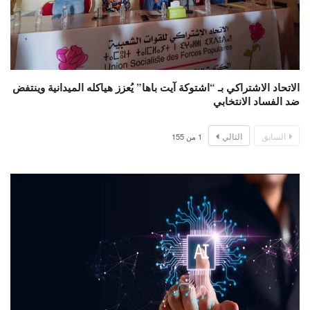
الاتحاد الاشتراكي بـ “اشتوكة آيت باها” يُعزز هياكله الميدانية وينتفض
ضد الفساد الانتخابي
السابق
التالي
1
من
155