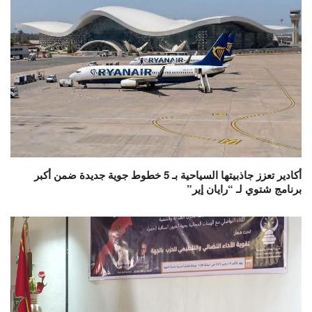
أكادير تعزز جاذبيتها السياحية بـ 5 خطوط جوية جديدة ضمن أكبر
برنامج شتوي لـ “رايان إير”