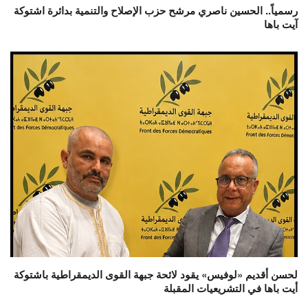
رسمياً.. الحسين ناصري مرشح حزب الإصلاح والتنمية بدائرة اشتوكة
آيت باها
لحسن أقديم «لوفيس» يقود لائحة جبهة القوى الديمقراطية باشتوكة
أيت باها في التشريعيات المقبلة