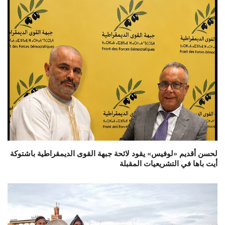
لحسن أقديم «لوفيس» يقود لائحة جبهة القوى الديمقراطية باشتوكة
أيت باها في التشريعيات المقبلة