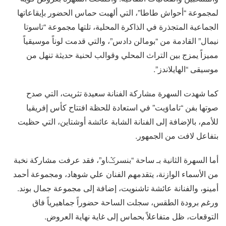
لمجموعة “أحواش طاطا”، التي ألهبت حماس الحضور بإيقاعاتها
الجماعية المتجذرة في الذاكرة المحلية، تلتها مجموعة “تاسوتا
نيمال” القادمة من “بومالن دادس”، والتي قدمت لوناً موسيقياً
مميزاً يمزج بين التراث المحلي وقوالب لحنية حديثة تنهل من
موسيقى “الهايلاندز”.
كما شهدت السهرة مشاركة الفنانة سعيدة تثريت، التي صدح
صوتها بفن “تاماوَيت” في استعادة للحظة افتتاح كأس إفريقيا
للأمم، بالإضافة إلى الفنانة الشابة عائشة أوشتاين، التي حظيت
بتفاعل لافت من الجمهور.
أما السهرة الثانية بـ ساحة “بنسرݣاو”، فقد عرفت مشاركة نخبة
من الأسماء الوازنة، يتقدمهم الفنان علي شوهاد، ومجموعة أحمد
أمينو، والفنانة عائشة تاشنويت، إضافة إلى مجموعة جمال بوند.
ورغم برودة الطقس، سجلت الساحة حضوراً جماهيرياً فاق
التوقعات، ظل متفاعلاً بحماس إلى غاية نهاية العروض.