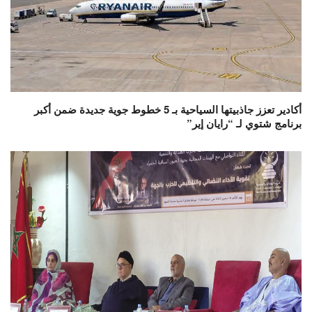
أكادير تعزز جاذبيتها السياحية بـ 5 خطوط جوية جديدة ضمن أكبر
برنامج شتوي لـ “رايان إير”