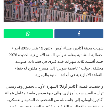
شهدت مدينة أكادير، مساء أمس الاثنين 12 يناير 2026، أجواء
احتفالية استثنائية بمناسبة رأس السنة الأمازيغية الجديدة 2976؛
حيث أقيمت ثلاث سهرات فنية كبرى في فضاءات عمومية
مختلفة، حولت “عاصمة سوس” إلى مسرح مفتوح للاحتفاء
بالثقافة الأمازيغية في أبعادها الفنية والرمزية.
واحتضنت قصبة “أكادير أوفلا” السهرة الأولى، بحضور وفد رسمي
ترأسه السيد سعيد أمزازي، والي جهة سوس ماسة وعامل عمالة
أكادير إداوتنان، إلى جانب ثلة من الشخصيات المدنية والعسكرية
والمنتخبين والفعاليات الثقافية. وافتُتحت السهرة بعروض قوية