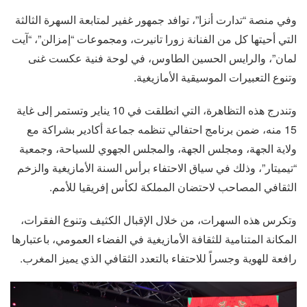
وفي منصة “تدارت أنزا”، توافد جمهور غفير لمتابعة السهرة الثالثة
التي أحيتها كل من الفنانة زورا تانيرت، ومجموعات “إمزالن”، “آيت
لمان”، والرايس الحسين الطاوس، في لوحة فنية عكست غنى
وتنوع التعبيرات الموسيقية الأمازيغية.
وتندرج هذه التظاهرة، التي انطلقت في 10 يناير وتستمر إلى غاية
15 منه، ضمن برنامج احتفالي تنظمه جماعة أكادير بشراكة مع
ولاية الجهة، ومجلس الجهة، والمجلس الجهوي للسياحة، وجمعية
“تيميتار”، وذلك في سياق الاحتفاء برأس السنة الأمازيغية والزخم
الثقافي المصاحب لاحتضان المملكة لكأس إفريقيا للأمم.
وتكرس هذه السهرات، من خلال الإقبال الكثيف وتنوع الفقرات،
المكانة المتنامية للثقافة الأمازيغية في الفضاء العمومي، باعتبارها
رافعة للهوية وجسراً للاحتفاء بالتعدد الثقافي الذي يميز المغرب.