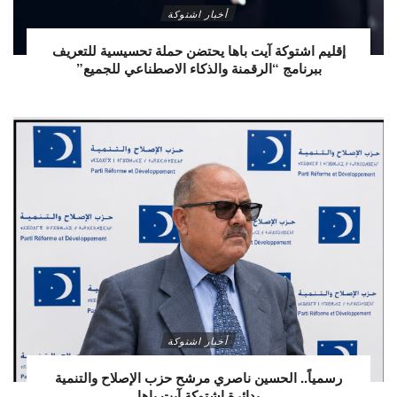
أخبار اشتوكة
إقليم اشتوكة آيت باها يحتضن حملة تحسيسية للتعريف
ببرنامج “الرقمنة والذكاء الاصطناعي للجميع”
أخبار اشتوكة
رسمياً.. الحسين ناصري مرشح حزب الإصلاح والتنمية
بدائرة اشتوكة آيت باها