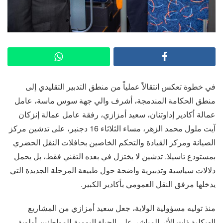
في خطوة تعكس انتقالاً عملياً من منطق التدبير التقليدي إلى
منطق الحكامة المندمجة، أشرف والي جهة سوس ماسة، عامل
عمالة أكادير إداوتنان، سعيد أمزازي، رفقة عامل عمالة إنزكان
آيت ملول محمد الزهر، مساء الثلاثاء 16 دجنبر، على تدشين مركز
الصيانة ومركز القيادة والتحكم الخاصين بحافلات النقل الحضري
بمستودع تاسيلا. تدشين لا يختزل في بعده التقني فقط، بل يحمل
دلالات سياسية وتدبيرية واضحة حول طبيعة المرحلة الجديدة التي
يدخلها مرفق النقل العمومي بأكادير الكبير.
منذ توليه مسؤولية الولاية، جعل سعيد أمزازي من المشاريع
الهيكلية ذات الأثر المباشر على الحياة اليومية للمواطنين أولوية