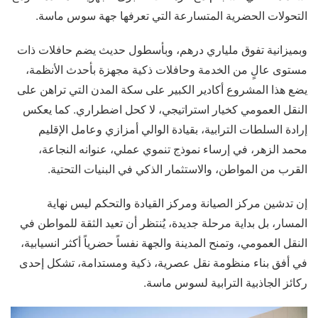
التحولات الحضرية المتسارعة التي تعرفها جهة سوس ماسة.
وبميزانية تفوق ملياري درهم، وبأسطول حديث يضم حافلات ذات
مستوى عالٍ من الخدمة وحافلات ذكية مجهزة بأحدث الأنظمة،
يضع هذا المشروع أكادير الكبير على سكة المدن التي تراهن على
النقل العمومي كخيار استراتيجي، لا كحل اضطراري. كما يعكس
إرادة السلطات الترابية، بقيادة الوالي أمزازي وعامل الإقليم
محمد الزهر، في إرساء نموذج تنموي عملي، عنوانه النجاعة،
القرب من المواطن، والاستثمار الذكي في البنيات التحتية.
إن تدشين مركز الصيانة ومركز القيادة والتحكم ليس نهاية
المسار، بل بداية مرحلة جديدة، يُنتظر أن تعيد الثقة للمواطن في
النقل العمومي، وتمنح المدينة والجهة نفساً حضرياً أكثر انسيابية،
في أفق بناء منظومة نقل عصرية، ذكية ومستدامة، تشكل إحدى
ركائز الجاذبية الترابية لسوس ماسة.