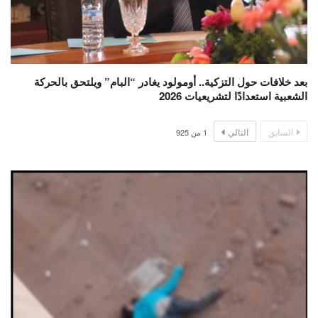
بعد خلافات حول التزكية.. أومولود يغادر “البام” ويلتحق بالحركة
الشعبية استعدادًا لتشريعيات 2026
السابق
التالي
1
من
925