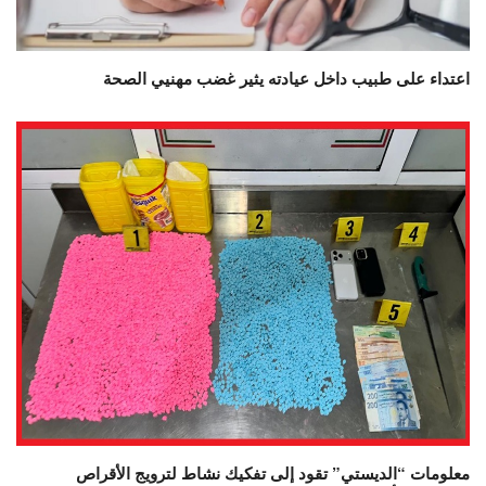
اعتداء على طبيب داخل عيادته يثير غضب مهنيي الصحة
معلومات “الديستي” تقود إلى تفكيك نشاط لترويج الأقراص