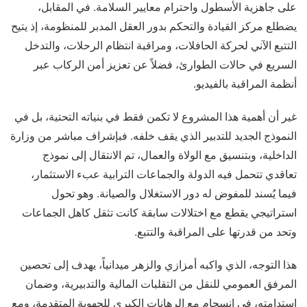
على جاهزية الأسطول واحترام معايير السلامة. في المقابل،
يضطلع مركز القيادة والتحكم بدور العقل المدبر للمنظومة، إذ يتيح
التتبع الآني لحركة الحافلات، ومراقبة انتظام الرحلات، والتدخل
السريع في حالات الطوارئ، فضلاً عن تعزيز أمن الركاب عبر
أنظمة المراقبة بالفيديو.
غير أن أهمية هذا المشروع لا تكمن فقط في بنياته التحتية، بل في
النموذج الجديد للتدبير الذي يقف خلفه. فبإشراف مباشر من وزارة
الداخلية، وبتنسيق مع الولاة والعمال، تم الانتقال إلى نموذج
تعاقدي تتحمل فيه الدولة والجماعات الترابية عبء الاستثمار،
فيما يُسند للمفوض له دور الاستغلال والصيانة. وهو تحول
استراتيجي يقطع مع اختلالات سابقة كانت تثقل كاهل الجماعات
وتحد من قدرتها على المراقبة والتتبع.
هذا التوجه، الذي واكبه أمزازي والزهر ميدانياً، يهدف إلى تحصين
المرفق العمومي للنقل من التقلبات المالية والتدبيرية، وضمان
استدامته، في انسجام مع الرهانات الكبرى للجهوية المتقدمة، ومع