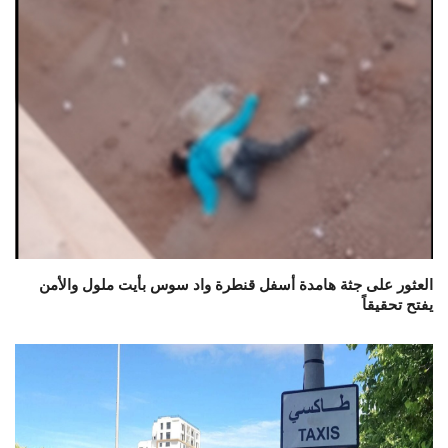
العثور على جثة هامدة أسفل قنطرة واد سوس بأيت ملول والأمن
يفتح تحقيقاً