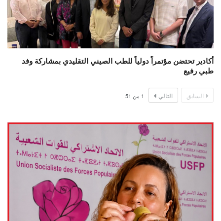
أكادير تحتضن مؤتمراً دولياً للطب الصيني التقليدي بمشاركة وفد
طبي رفيع
السابق
التالي
1
من
51