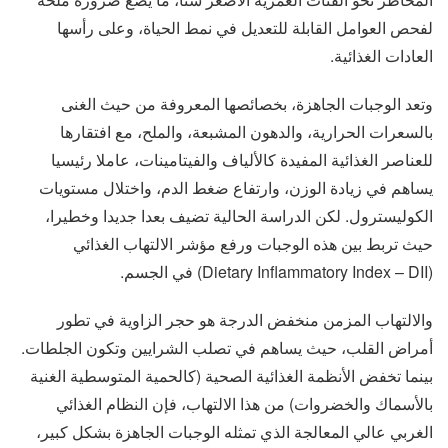
لفحص العوامل القابلة للتعديل في نمط الحياة، وعلى رأسها
العادات الغذائية.
وتعد الوجبات الجاهزة، بخصائصها المعروفة من حيث الغنى
بالسعرات الحرارية، والدهون المشبعة، والملح، مع افتقارها
للعناصر الغذائية المفيدة كالألياف والفيتامينات، عاملا رئيسيا
يساهم في زيادة الوزن، وارتفاع ضغط الدم، واختلال مستويات
الكوليسترول. لكن الدراسة الحالية تضيف بعدا جديدا وخطيرا،
حيث تربط بين هذه الوجبات ورفع مؤشر الالتهاب الغذائي
(Dietary Inflammatory Index – DII) في الجسم.
والالتهاب المزمن منخفض الدرجة هو حجر الزاوية في تطور
أمراض القلب، حيث يساهم في تصلب الشرايين وتكون الجلطات.
بينما تخفض الأنظمة الغذائية الصحية (كالحمية المتوسطية الغنية
بالأسماك والخضروات) من هذا الالتهاب، فإن النظام الغذائي
الغربي عالي المعالجة الذي تمثله الوجبات الجاهزة بشكل كبير،