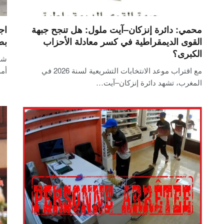
محمي: دائرة إنزكان–آيت ملول: هل تنجح جبهة
اج
القوى الديمقراطية في كسر معادلة الأحزاب
بض
الكبرى؟
شه
مع اقتراب موعد الانتخابات التشريعية لسنة 2026 في
أمس ا
المغرب، تشهد دائرة إنزكان–آيت…