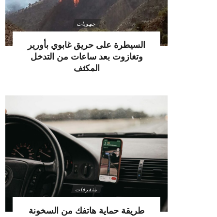
جهويات
السيطرة على حريق غابوي بأورير
وتغازوت بعد ساعات من التدخل
المكثف
متفرقات
طريقة حماية هاتفك من السخونة