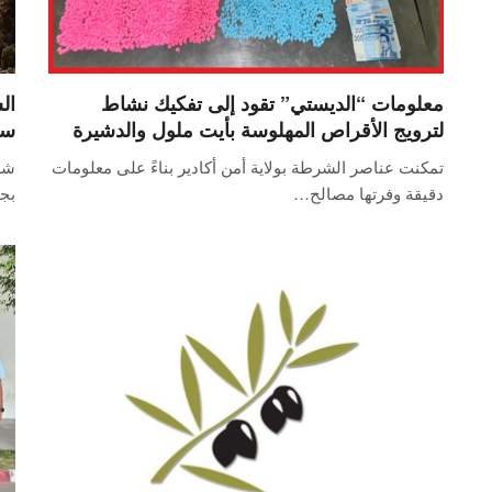
معلومات “الديستي” تقود إلى تفكيك نشاط
ال
لترويج الأقراص المهلوسة بأيت ملول والدشيرة
سا
تمكنت عناصر الشرطة بولاية أمن أكادير بناءً على معلومات
شهد
دقيقة وفرتها مصالح…
بجم