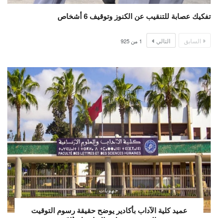
تفكيك عصابة للتنقيب عن الكنوز وتوقيف 6 أشخاص
السابق
التالي
1
من
925
جهويات
عميد كلية الآداب بأكادير يوضح حقيقة رسوم التوقيت