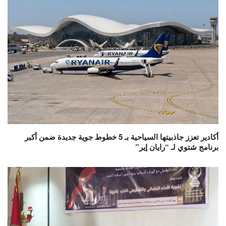
أكادير تعزز جاذبيتها السياحية بـ 5 خطوط جوية جديدة ضمن أكبر
برنامج شتوي لـ “رايان إير”