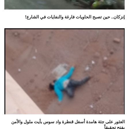
إنزكان.. حين تصبح الحاويات فارغة والنفايات في الشارع!
العثور على جثة هامدة أسفل قنطرة واد سوس بأيت ملول والأمن
يفتح تحقيقاً