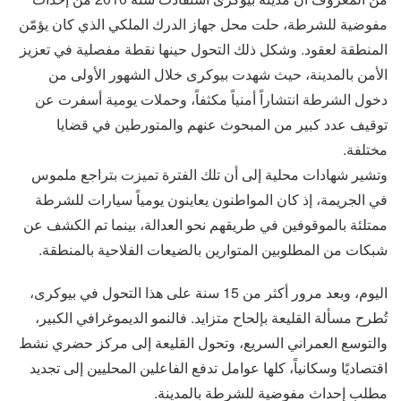
مفوضية للشرطة، حلت محل جهاز الدرك الملكي الذي كان يؤمّن
المنطقة لعقود. وشكل ذلك التحول حينها نقطة مفصلية في تعزيز
الأمن بالمدينة، حيث شهدت بيوكرى خلال الشهور الأولى من
دخول الشرطة انتشاراً أمنياً مكثفاً، وحملات يومية أسفرت عن
توقيف عدد كبير من المبحوث عنهم والمتورطين في قضايا
مختلفة.
وتشير شهادات محلية إلى أن تلك الفترة تميزت بتراجع ملموس
في الجريمة، إذ كان المواطنون يعاينون يومياً سيارات للشرطة
ممتلئة بالموقوفين في طريقهم نحو العدالة، بينما تم الكشف عن
شبكات من المطلوبين المتوارين بالضيعات الفلاحية بالمنطقة.
اليوم، وبعد مرور أكثر من 15 سنة على هذا التحول في بيوكرى،
تُطرح مسألة القليعة بإلحاح متزايد. فالنمو الديموغرافي الكبير،
والتوسع العمراني السريع، وتحول القليعة إلى مركز حضري نشط
اقتصاديًا وسكانياً، كلها عوامل تدفع الفاعلين المحليين إلى تجديد
مطلب إحداث مفوضية للشرطة بالمدينة.