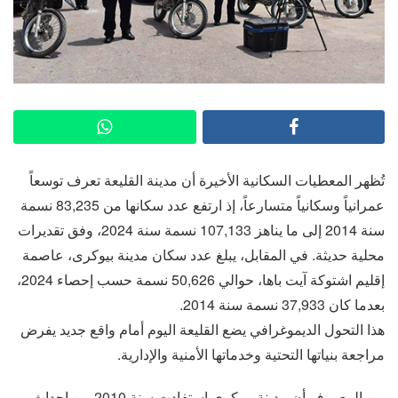
تُظهر المعطيات السكانية الأخيرة أن مدينة القليعة تعرف توسعاً
عمرانياً وسكانياً متسارعاً، إذ ارتفع عدد سكانها من 83,235 نسمة
سنة 2014 إلى ما يناهز 107,133 نسمة سنة 2024، وفق تقديرات
محلية حديثة. في المقابل، يبلغ عدد سكان مدينة بيوكرى، عاصمة
إقليم اشتوكة آيت باها، حوالي 50,626 نسمة حسب إحصاء 2024،
بعدما كان 37,933 نسمة سنة 2014.
هذا التحول الديموغرافي يضع القليعة اليوم أمام واقع جديد يفرض
مراجعة بنياتها التحتية وخدماتها الأمنية والإدارية.
من المعروف أن مدينة بيوكرى استفادت سنة 2010 من إحداث