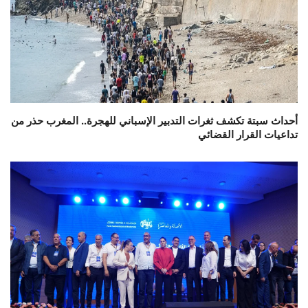
أحداث سبتة تكشف ثغرات التدبير الإسباني للهجرة.. المغرب حذر من
تداعيات القرار القضائي