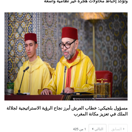
وتؤكد إحباط محاولات هجرة غير نظامية واسعة
مسؤول بلجيكي: خطاب العرش أبرز نجاح الرؤية الاستراتيجية لجلالة
الملك في تعزيز مكانة المغرب
السابق
التالي
1
من
425