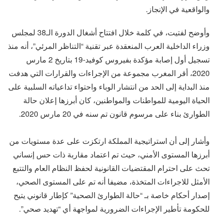
والواقعية في الإنجاز.
وأوضح لفتيت، في كلمة خلال افتتاح أشغال الدورة الـ38 لمجلس
وزراء الداخلية العرب المنعقدة عبر تقنية “التناظر المرئي”، أنه منذ
تسجيل أول إصابة مؤكدة بفيروس كوفيد-19 بتاريخ 2 مارس
2020، أقر المغرب مجموعة من الإجراءات والقرارات التي هدفت
منذ البداية إلى الحد من انتشار الوباء واحتواء تداعياته السلبية على
الحياة اليومية للمواطنات والمواطنين، كان أبرزها إعلان حالة
الطوارئ بناء على مرسوم قانون تم سنه في 20 مارس 2020.
وأشار إلى أن استراتيجية المملكة ارتكزت على عدة مستويات من
أبرزها المستوى الأمني، حيث تم اعتماد مقاربة ذات حس إنساني
تحث على احترام المقتضيات القانونية لحفظ النظام العام والتتبع
الأمثل للاجراءات المتخذة، مضيفا أنه تم على المستوى الصحي،
إصدار أحكام خاصة بـ “حالة الطوارئ الصحية” كإطار قانوني يتيح
للحكومة تأطير الإجراءات الضرورية لمواجهة أي “تهديد صحي”.