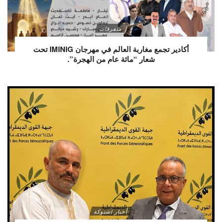
متفرقات
أكادير تجمع مغاربة العالم في مهرجان IMINIG تحت
شعار “مائة عام من الهجرة”.
أخبار اشتوكة