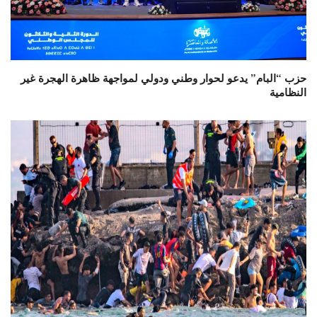
حزب “البام” يدعو لحوار وطني ودولي لمواجهة ظاهرة الهجرة غير
النظامية