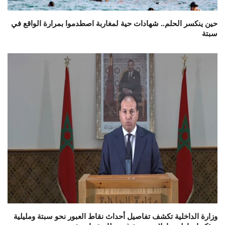
حين ينكسر الحلم.. شهادات حية لمغاربة اصطدموا بمرارة الواقع في
سبتة
وزارة الداخلية تكشف تفاصيل أحداث نقاط العبور نحو سبتة ومليلية