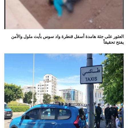
العثور على جثة هامدة أسفل قنطرة واد سوس بأيت ملول والأمن
يفتح تحقيقاً