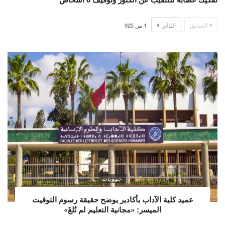
السابق
التالي
1
من
925
جهويات
عميد كلية الآداب بأكادير يوضح حقيقة رسوم التوقيت
الميسر: «مجانية التعليم لم تُلغَ»