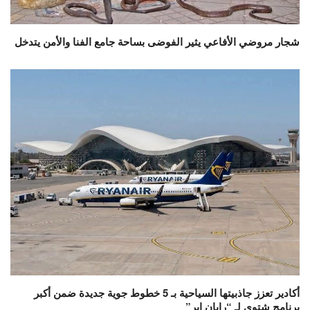
شجار مروضي الأفاعي يثير الفوضى بساحة جامع الفنا والأمن يتدخل
أكادير تعزز جاذبيتها السياحية بـ 5 خطوط جوية جديدة ضمن أكبر
برنامج شتوي لـ “رايان إير”