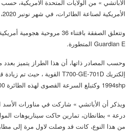
الأباتشي » من الولايات المتحدة الامريكية، حسب ب
الأمريكية لصناعة الطائرات، في شهر نونبر 2020، بقيمة إجمالية تقدر بـ 4.25 مليار دولار.
Guardian E المتطورة.
وحسب المصادر ذاتها، أن هذا الطراز يتميز بعدد 
1994shp وكتبلغ السرعة القصوى لهذه الطائرة 300 كيلومتر في الساعة..
درعة » بطانطان، تمارين حاكت سيناريوهات الموا
من هذا النوع، كانت قد وصلت لاول مرة إلى مطار 