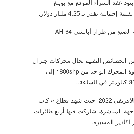
نود عقد الشراء الموقع مع بوينغ
وتتعلق الصفقة باقتناء 36 مروحية هجومية أمريكية الصنع من طراز أباتشي AH-64
من الخصائص التقنية بحال محركات جنرال
إلكتريك T700-GE-701D القوية ، حيث تم زيادة قوة المحرك الواحد من 1800shp إلى
ويذكر أن الأباتشي » شاركت في مناورات الأسد الافريقي 2022، حيث شهد قطاع « كاب
جهة المباشرة، شاركت فيها أربع طائرات
اكادير المسيرة.