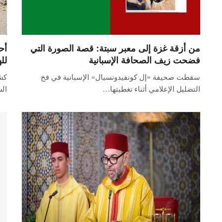
من أزقة غزة إلى معبر سبتة: قصة الصورة التي
أح
فضحت زيف الصحافة الإسبانية
لل
سقطت صحيفة «إل كونفيدونسيال» الإسبانية في فخ
كش
التضليل الإعلامي أثناء تغطيتها…
الس