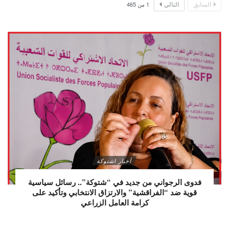
السابق
التالي
1
من
465
أخبار اشتوكة
فدوى الرجواني من جديد في “شتوكة”.. رسائل سياسية
قوية ضد “الفراقشية” والارتزاق الانتخابي وتأكيد على
كرامة العامل الزراعي