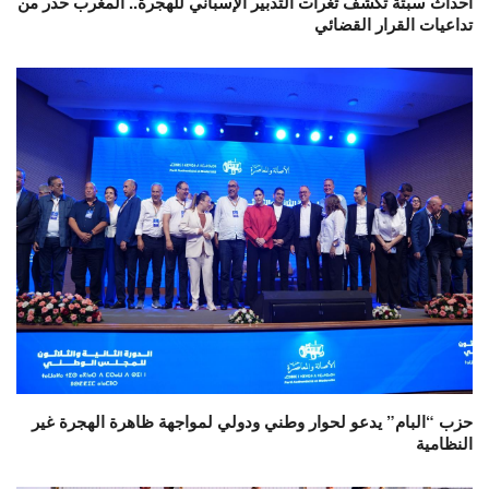
أحداث سبتة تكشف ثغرات التدبير الإسباني للهجرة.. المغرب حذر من
تداعيات القرار القضائي
حزب “البام” يدعو لحوار وطني ودولي لمواجهة ظاهرة الهجرة غير
النظامية