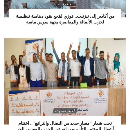
متفرقات
من أكادير إلى تيزنيت.. فوزي لقجع يقود دينامية تنظيمية
لحزب الأصالة والمعاصرة بجهة سوس ماسة
أخبار اشتوكة
تحت شعار “مسار جديد من النضال والترافع”.. اختتام
أشغال المؤتمر التأسيسي لفرعي الحزب المغربي الحر