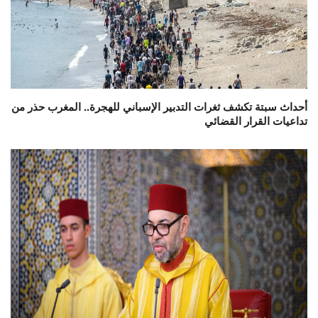
أحداث سبتة تكشف ثغرات التدبير الإسباني للهجرة.. المغرب حذر من
تداعيات القرار القضائي