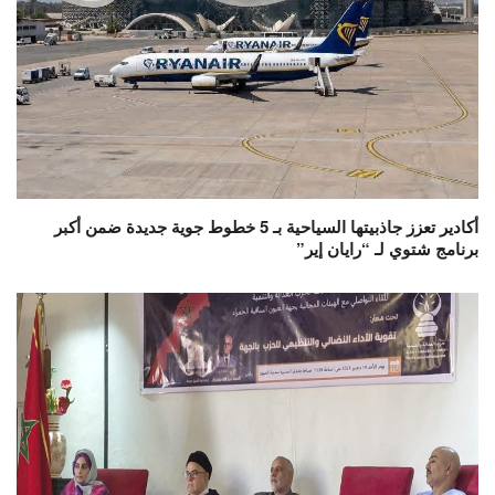
أكادير تعزز جاذبيتها السياحية بـ 5 خطوط جوية جديدة ضمن أكبر
برنامج شتوي لـ “رايان إير”