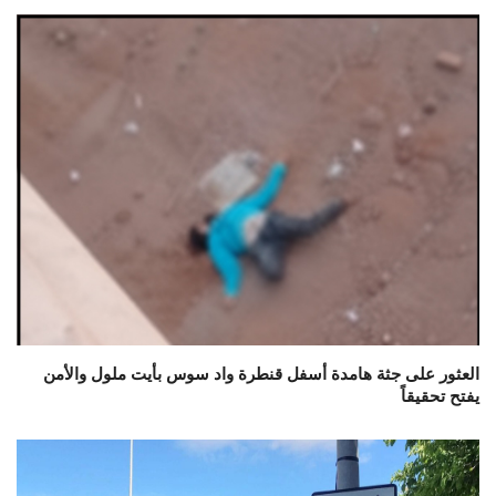
العثور على جثة هامدة أسفل قنطرة واد سوس بأيت ملول والأمن
يفتح تحقيقاً