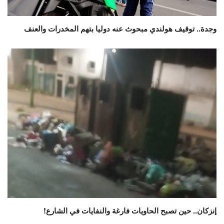
وجدة.. توقيف هولندي مبحوث عنه دوليا بتهم المخدرات والعنف
إنزكان.. حين تصبح الحاويات فارغة والنفايات في الشارع!