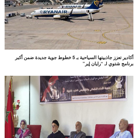
أكادير تعزز جاذبيتها السياحية بـ 5 خطوط جوية جديدة ضمن أكبر
برنامج شتوي لـ “رايان إير”