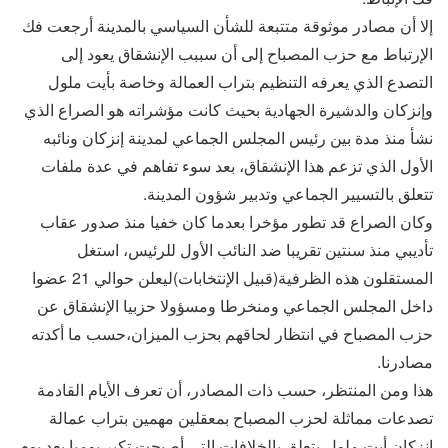
إلا أن مصادر موثوقة متتبعة للشأن السياسي بالمدينة أرجعت فك
الإرتباط مع حزب المصباح إلى أن سببب الإنشقاق يعود إلى
التصدع الذي يعرفه التنظيم بتراب العمالة وخاصة بأيت ملول
وإنزكان والدشيرة الجهادية بحيث كانت مؤشراته هو الصراع الذي
نشأ منذ مدة بين رئيس المجلس الجماعي لمدينة إنزكان ونائبه
الأول الذي تزعم هذا الإنشقاق، بعد سوء تفاهم في عدة ملفات
تتعلق بالتسيير الجماعي وتدبير شؤون المدينة.
وكان الصراع قد تطور مؤخرا بعدما كان خفيا منذ صدور عقاب
تأديبي منذ سنتين تقريبا ضد النائب الأول للرئيس، استغل
المستقلون هذه الظرفية(قبيل الإنتخابات)ليعلن حوالي 21 عضوا
داخل المجلس الجماعي ومنخرطا ومسؤولا حزبيا الإنشقاق عن
حزب المصباح في انتظار لحاقهم بحزب الميزان،حسب ما أكدته
مصادرنا.
هذا ومن المنتظر، حسب ذات المصادر، أن تعرف الأيام القادمة
تصدعات مماثلة لحزب المصباح بمعقلين مهمين بتراب عمالة
إنزكان أيت ملول،يتعلق بالخلافات التي أصبحت تكبر يوميا بعد يوم