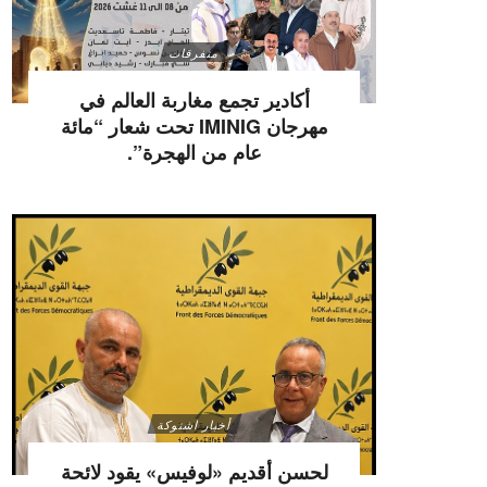
متفرقات
أكادير تجمع مغاربة العالم في
مهرجان IMINIG تحت شعار “مائة
عام من الهجرة”.
أخبار اشتوكة
لحسن أقديم «لوفيس» يقود لائحة