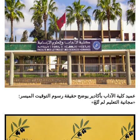
عميد كلية الآداب بأكادير يوضح حقيقة رسوم التوقيت الميسر:
«مجانية التعليم لم تُلغَ»