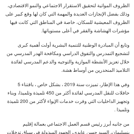
الظروف المواتية لتحقيق الاستقرار الاجتماعي والنمو الاقتصادي،
وذلك بفضل الإنجازات العديدة والمهمة التي كان لها وقع كبير على
الظروف المعيشية للسكان، خاصة في المناطق التي كانت فيها
مؤشرات الهشاشة والفقر في أعلى مستوياتها.
وتابع أن المبادرة الوطنية للتنمية البشرية أولت أهمية كبرى
لتشجيع التمدرس والتفوق الدراسي ومكافحة الهدر المدرسي من
خلال تعزيز الأنشطة الموازية والتوجيه والدعم المدرسي لفائدة
التلاميذ المنحدرين من أوساط هشة.
وفي هذا الإطار، تميزت سنة 2019 ، بشكل خاص ، باقتناء 5
حافلات للنقل المدرسي لفائدة أكثر من 450 تلميذة وتلميذا، وبناء
وتجهيز الداخليات التي وفرت خدمات الإيواء لأكثر من 200 تلميذة
وتلميذا .
من جانبه أبرز رئيس قسم العمل الاجتماعي بعمالة إقليم
بنسليمان، السيد حسن عابدي، الجهود المبذولة في سياق تدخلات