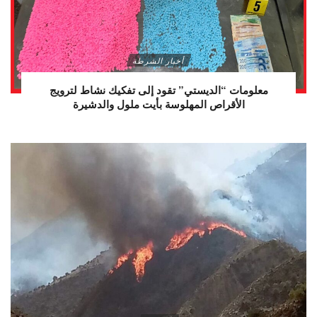
أخبار الشرطة
معلومات “الديستي” تقود إلى تفكيك نشاط لترويج
الأقراص المهلوسة بأيت ملول والدشيرة