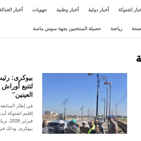
بار اشتوكة
أخبار دولية
أخبار وطنية
جهويات
أخبار العدالة
حة
رياضة
حصيلة المنتخبين بجهة سوس ماسة
ة
بيوكرى: رئي
لتتبع أوراش
العينين”
في إطار المتابعة 
فبراير
بيوكرى، وذلك ف