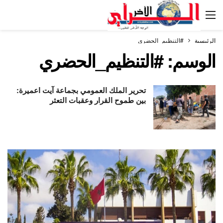
الرئيسية
#التنظيم_الحضري
الوسم:
#التنظيم_الحضري
تحرير الملك العمومي بجماعة آيت اعميرة:
بين طموح القرار وعقبات التعثر