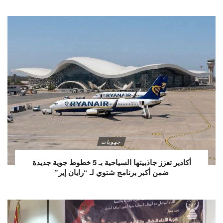
جهويات
أكادير تعزز جاذبيتها السياحية بـ 5 خطوط جوية جديدة
ضمن أكبر برنامج شتوي لـ “رايان إير”