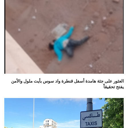
العثور على جثة هامدة أسفل قنطرة واد سوس بأيت ملول والأمن
يفتح تحقيقاً