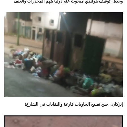
وجدة.. توقيف هولندي مبحوث عنه دوليا بتهم المخدرات والعنف
إنزكان.. حين تصبح الحاويات فارغة والنفايات في الشارع!