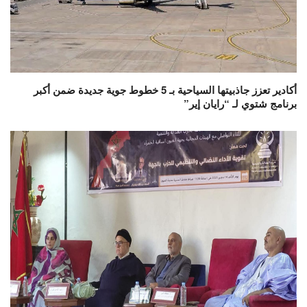
أكادير تعزز جاذبيتها السياحية بـ 5 خطوط جوية جديدة ضمن أكبر
برنامج شتوي لـ “رايان إير”