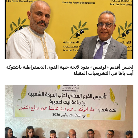
لحسن أقديم «لوفيس» يقود لائحة جبهة القوى الديمقراطية باشتوكة
أيت باها في التشريعيات المقبلة