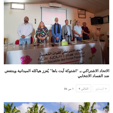
الاتحاد الاشتراكي بـ “اشتوكة آيت باها” يُعزز هياكله الميدانية وينتفض
ضد الفساد الانتخابي
السابق
التالي
1
من
94