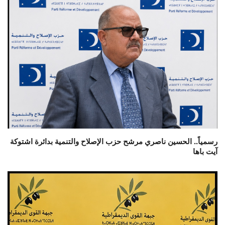
رسمياً.. الحسين ناصري مرشح حزب الإصلاح والتنمية بدائرة اشتوكة
آيت باها