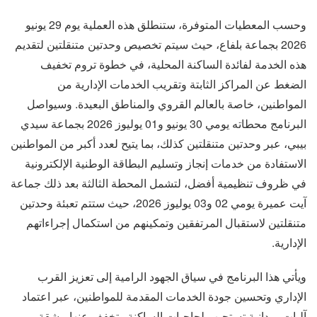
وحسب المعطيات المتوفرة، ستنطلق هذه العملية يوم 29 يونيو
2026 بجماعة بلفاع، حيث سيتم تخصيص وحدتين متنقلتين لتقديم
هذه الخدمة لفائدة الساكنة المحلية، في خطوة تروم تخفيف
الضغط عن المراكز الثابتة وتقريب الخدمات الإدارية من
المواطنين، خاصة بالعالم القروي والمناطق البعيدة. وسيواصل
البرنامج محطاته يومي 30 يونيو و01 يوليوز 2026 بجماعة سيدي
بيبي، عبر وحدتين متنقلتين كذلك، بما يتيح لعدد أكبر من المواطنين
الاستفادة من خدمات إنجاز وتسليم البطاقة الوطنية الإلكترونية
في ظروف تنظيمية أفضل، لتشمل المحطة الثالثة بعد ذلك جماعة
آيت عميرة يومي 02 و03 يوليوز 2026، حيث ستتم تعبئة وحدتين
متنقلتين لاستقبال المرتفقين وتمكينهم من استكمال إجراءاتهم
الإدارية.
ويأتي هذا البرنامج في سياق الجهود الرامية إلى تعزيز القرب
الإداري وتحسين جودة الخدمات المقدمة للمواطنين، عبر اعتماد
آليات ميدانية تستجيب لحاجيات الساكنة وتخفف عنها مشقة