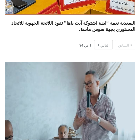
السعدية نعمة “ابنـة اشتوكة آيت باها” تقود اللائحة الجهوية للاتحاد
الدستوري بجهة سوس ماسة.
السابق
التالي
1
من
94