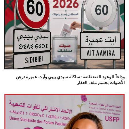
وداعاً للوعود الفضفاضة: ساكنة سيدي بيبي وآيت عميرة ترهن
الأصوات بحسم ملف العقار