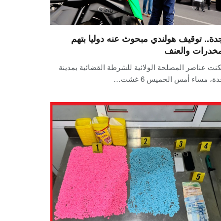
دة.. توقيف هولندي مبحوث عنه دوليا بتهم
مخدرات والعنف
نت عناصر المصلحة الولائية للشرطة القضائية بمدينة
ة، مساء أمس الخميس 6 غشت…