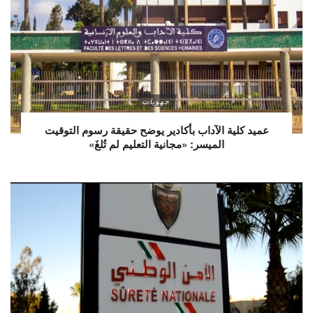
جهويات
عميد كلية الآداب بأكادير يوضح حقيقة رسوم التوقيت
الميسر: «مجانية التعليم لم تُلغَ»