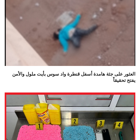
العثور على جثة هامدة أسفل قنطرة واد سوس بأيت ملول والأمن
يفتح تحقيقاً