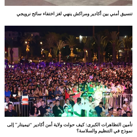
تنسيق أمني بين أكادير ومراكش ينهي لغز اختفاء سائح نرويجي
تأمين التظاهرات الكبرى: كيف حولت ولاية أمن أكادير “تيميتار” إلى
نموذج في التنظيم والسلاسة؟