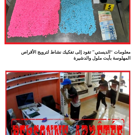
معلومات “الديستي” تقود إلى تفكيك نشاط لترويج الأقراص
المهلوسة بأيت ملول والدشيرة