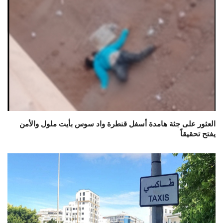
العثور على جثة هامدة أسفل قنطرة واد سوس بأيت ملول والأمن
يفتح تحقيقاً