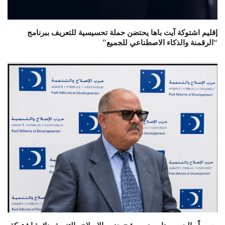
إقليم اشتوكة آيت باها يحتضن حملة تحسيسية للتعريف ببرنامج
“الرقمنة والذكاء الاصطناعي للجميع”
رسمياً.. الحسين ناصري مرشح حزب الإصلاح والتنمية بدائرة اشتوكة