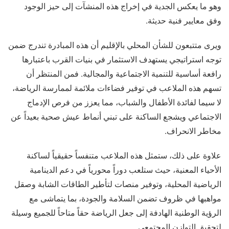
وهو ما يعكس الجدية في إخراج هذه المنشآت إلى حيز الوجود
وفق معايير فنية حديثة.
ويرى متتبعون للشأن المحلي بالإقليم أن هذه المبادرة تندرج ضمن
توجه استراتيجي يستهدف الاستثمار في بنيات القرب باعتبارها
رافعة أساسية للتنمية الاجتماعية والمجالية. فمن المنتظر أن
تسهم هذه الملاعب في توفير فضاءات ملائمة لممارسة الرياضة،
لا سيما لفائدة الأطفال والشباب، مما يعزز من فرص الإدماج
الاجتماعي ويشجع الساكنة على تبني أنماط عيش صحية بعيداً عن
مخاطر الانحراف.
علاوة على ذلك، ستمثل هذه الملاعب متنفساً حقيقياً لساكنة
الأحياء المعنية، حيث ستلعب دوراً محورياً في دعم الدينامية
الرياضية المحلية، وتوفير منصات لتأطير الطاقات الشابة وصقل
مواهبها في ظروف تضمن السلامة والجودة، بما يتماشى مع
الرؤية الوطنية الهادفة إلى جعل الرياضة حقاً متاحاً للجميع وسيلة
لتحقيق التوازن المجتمعي.