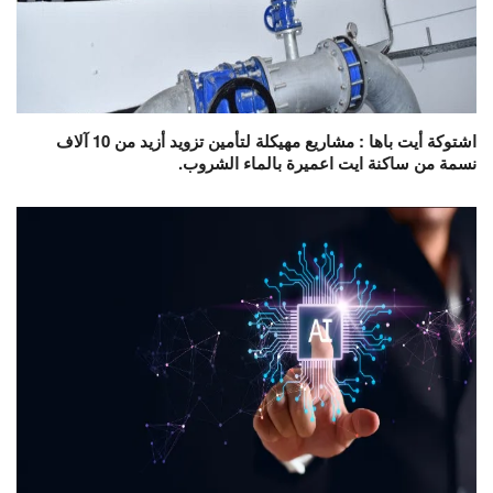
اشتوكة أيت باها : مشاريع مهيكلة لتأمين تزويد أزيد من 10 آلاف
نسمة من ساكنة ايت اعميرة بالماء الشروب.