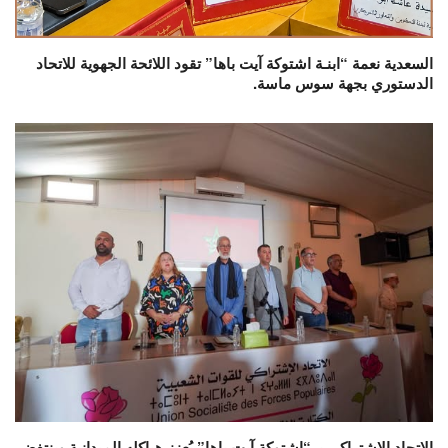
السعدية نعمة “ابنـة اشتوكة آيت باها” تقود اللائحة الجهوية للاتحاد
الدستوري بجهة سوس ماسة.
الاتحاد الاشتراكي بـ “اشتوكة آيت باها” يُعزز هياكله الميدانية وينتفض