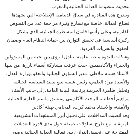
بتحديث منظومة العدالة الجنائية بالمغرب.
وتندرج هذه المبادرة في سياق الدينامية الإصلاحية التي يشهدها
قطاع العدالة، خاصة مع تسارع وتيرة مراجعة عدد من النصوص
القانونية، وعلى رأسها قانون المسطرة الجنائية، الذي يشكل
ركيزة أساسية في تحقيق التوازن بين حماية النظام العام وضمان
الحقوق والحريات الفردية.
وشكلت الندوة منصة علمية لتبادل الرؤى بين نخبة من المسؤولين
والخبراء والأكاديميين، حيث عرفت مشاركة أسماء بارزة، من بينها
الأستاذ هشام ملاطي، مدير الشؤون الجنائية والعفو بوزارة العدل،
والأستاذ مراد العلمي، رئيس شعبة تتبع تنفيذ السياسة الجنائية
وتحليل ظاهرة الجريمة برئاسة النيابة العامة، إلى جانب الأستاذ
إبراهيم أحطاب، الباحث الأكاديمي ومنسق ماستر العلوم الجنائية
والأمنية، والأستاذ محمد كرت، المحامي بهيئة أكادير.
وقد انصبت المداخلات على تحليل أبرز المستجدات التشريعية
المرتقبة، مع طرح تساؤلات عميقة حول مدى قدرة التعديلات
المقترحة على تحقيق التوازن بين فعالية العدالة الجنائية وصون