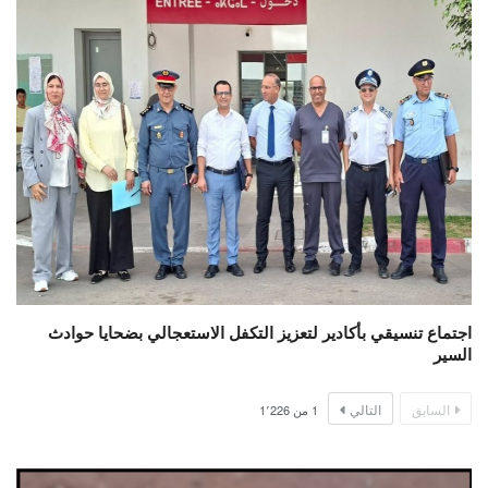
اجتماع تنسيقي بأكادير لتعزيز التكفل الاستعجالي بضحايا حوادث
السير
السابق
التالي
1
من
1٬226