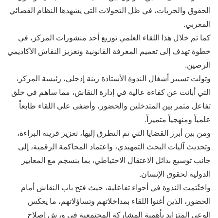
الحقوق والحريات، في ظل التحولات التي يشهدها النظام القضائي
المغربي.
كما تم خلال هذا اللقاء العلمي توزيع أحد منشورات المركز، في
خطوة تهدف إلى تعميم المعرفة القانونية وتعزيز النقاش الأكاديمي
الرصين.
وتولت تسيير أشغال الندوة الأستاذة زينة إدحلي، رئيسة المركز،
التي أبانت عن كفاءة عالية في إدارة النقاش، مما ساهم في خلق
تفاعل مثمر بين المتدخلين والحضور، وأضفى على اللقاء طابعاً
علمياً ومنهجياً متميزاً.
ومن بين أبرز القضايا التي تم التطرق إليها، تعزيز قرينة البراءة،
وتحديث آليات البحث التمهيدي، واعتماد المحاكمة الرقمية، إلى
جانب توسيع بدائل الاعتقال الاحتياطي، بما ينسجم مع المعايير
الدولية لحقوق الإنسان.
واختُتمت الندوة في أجواء تفاعلية، حيث فتح باب النقاش أمام
الحضور، الذين أغنوا اللقاء بمداخلاتهم وتساؤلاتهم، ما يعكس
الوعي المتزايد بأهمية المشاركة المجتمعية في ورش إصلاح