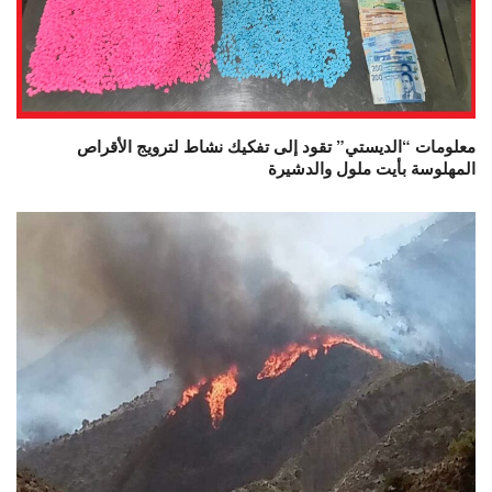
معلومات “الديستي” تقود إلى تفكيك نشاط لترويج الأقراص
المهلوسة بأيت ملول والدشيرة