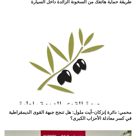
طريقة حماية هاتفك من السخونة الزائدة داخل السيارة
محمي: دائرة إنزكان–آيت ملول: هل تنجح جبهة القوى الديمقراطية
في كسر معادلة الأحزاب الكبرى؟