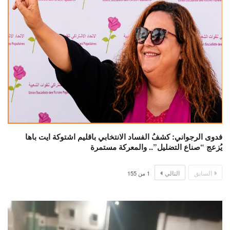
فدوى الرجواني: كشفُ الفساد الانتخابي باقليم اشتوكة ايت باها
يُزعج “صناع التضليل”.. والمعركة مستمرة
السابق
التالي
1
من
155