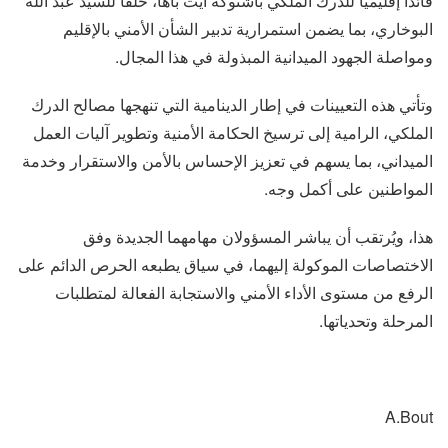
قائداً إقليمياً للدرك الملكي باشتوكة آيت باها، خلفاً للسيد عبد الله
البوخاري، بما يضمن استمرارية تدبير الشأن الأمني بالإقليم
ومواصلة الجهود الميدانية المبذولة في هذا المجال.
وتأتي هذه التعيينات في إطار الدينامية التي تنهجها مصالح الدرك
الملكي، الرامية إلى ترسيخ الحكامة الأمنية وتطوير آليات العمل
الميداني، بما يسهم في تعزيز الإحساس بالأمن والاستقرار وخدمة
المواطنين على أكمل وجه.
هذا، ويُرتقب أن يباشر المسؤولان مهامهما الجديدة وفق
الاختصاصات الموكولة إليهما، في سياق يطبعه الحرص الدائم على
الرفع من مستوى الأداء الأمني والاستجابة الفعالة لمتطلبات
المرحلة وتحدياتها.
A.Bout