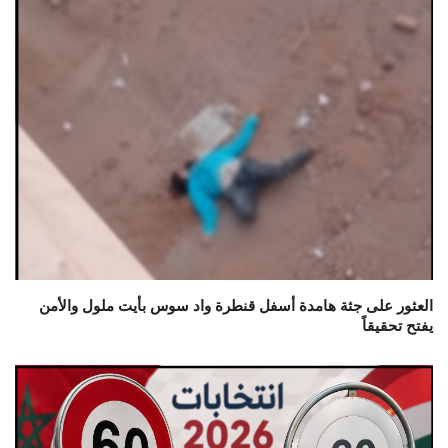
العثور على جثة هامدة أسفل قنطرة واد سوس بأيت ملول والأمن
يفتح تحقيقاً