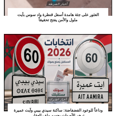
أخبار الشرطة
العثور على جثة هامدة أسفل قنطرة واد سوس بأيت
ملول والأمن يفتح تحقيقاً
أخبار اشتوكة
وداعاً للوعود الفضفاضة: ساكنة سيدي بيبي وآيت عميرة
ترهن الأصوات بحسم ملف العقار