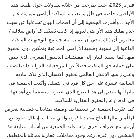
فبراير 2026، حيث طرحت من خلاله تساؤلات حول طبيعة هذه
الأراضي، خاصة في ظل ما تعتبره الساكنة أراضي موروثة عن
الأجداد. وأشارت الجمعية إلى أن أصحاب البيان تساءلوا عن سبب
عدم تمليك هذه الأراضي لذويها إذا كانت تُصنَّف كـ“أراضٍ سلالية”،
معتبرين أن ذلك ينبغي أن يتم بما ينسجم مع التوجيهات الملكية
الداعية إلى تسوية وضعية الأراضي الجماعية وتمكين ذوي الحقوق
منها. كما استند البيان إلى مقتضيات الدستور المغربي الذي ينص
على حماية حق الملكية، فضلاً عن المرجعيات الدولية ذات الصلة،
وعلى رأسها الإعلان العالمي لحقوق الإنسان الذي تؤكد مادته
السابعة عشرة على حق كل فرد في التملك. وأكدت الجمعية في
بيانها أنها تنضم إلى هذا الطرح الذي اعتبرته منسجماً مع أهدافها
في الدفاع عن الحقوق العقارية للساكنة.
كما عبّرت الجمعية عن تنديدها بما وصفته بمتابعات قضائية يتعرض
لها أمين مالها الحاج محمد بلكيرد، والتي تطالب بإبطال عقود بيع
أبرمها مع أطراف أخرى. وتساءلت الجمعية عن أسباب متابعة هذا
الشخص دون غيره، رغم وجود معاملات عقارية مماثلة بالمنطقة،