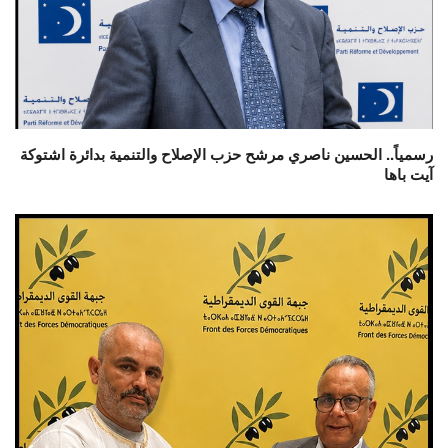
رسمياً.. الحسين ناصري مرشح حزب الإصلاح والتنمية بدائرة اشتوكة
آيت باها