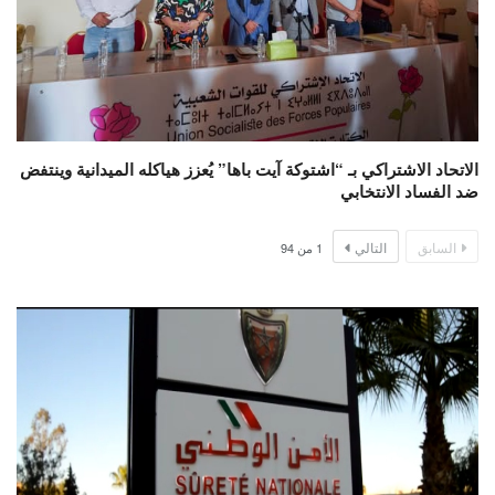
الاتحاد الاشتراكي بـ “اشتوكة آيت باها” يُعزز هياكله الميدانية وينتفض
ضد الفساد الانتخابي
السابق
التالي
1
من
94