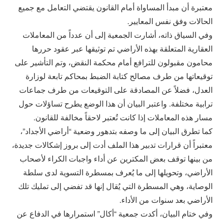
معتبرة أن مبدأ المساواة أمام القانون يقتضي التعامل مع جميع
الحالات وفق نفس المعايير.
وفي السياق ذاته، أشارت الجمعية إلى أن عدداً من المعاملات
العقارية المتعلقة بهذه الأراضي تم توثيقها عبر عقود حررها
محامون مقبولون للترافع أمام محكمة النقض، وتم التأشير على
توقيعاتها من طرف مصالح كتابة الضبط بمحاكم تابعة لوزارة
العدل، فضلاً عن المصادقة على التوقيعات من طرف جماعات
ترابية مختلفة. واعتبر البيان أن هذا الوضع يطرح تساؤلات حول
مسار هذه المعاملات إذا كانت تُعتبر لاحقاً مخالفة للقانون.
كما تطرق البيان إلى ما وصفه بتدهور وضعية “أراضي الأجداد”،
معتبراً أن قرارات تدبير هذا الملف أدت إلى بروز إشكالات جديدة،
من بينها توقف بعض المكترين عن أداء واجبات الكراء لأصحاب
الأراضي، وتحويلها إلى ما يُعرف بمسطرة التسوية لدى سلطة
الوصاية، وهي المسطرة التي يُقال إنها قد تفضي إلى تمليك تلك
الأراضي بعد سنوات من الأداء.
وفي ختام البيان، أكدت جمعية “أكال” استمرارها في الدفاع عن