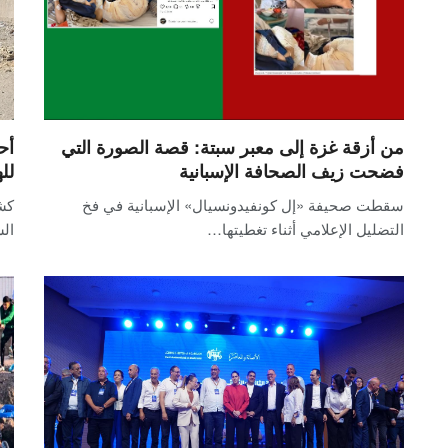
من أزقة غزة إلى معبر سبتة: قصة الصورة التي
أح
فضحت زيف الصحافة الإسبانية
لل
سقطت صحيفة «إل كونفيدونسيال» الإسبانية في فخ
كش
التضليل الإعلامي أثناء تغطيتها…
الس