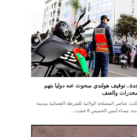
دة.. توقيف هولندي مبحوث عنه دوليا بتهم
مخدرات والعنف
نت عناصر المصلحة الولائية للشرطة القضائية بمدينة
ة، مساء أمس الخميس 6 غشت…