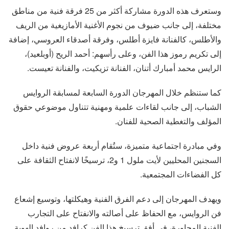
وستعرف هذه الدورة مشاركة أكثر من 25 فرقة فنية من مناطق
مختلفة، إلى جانب ضيوف من نجوم الأغنية الأمازيغية من الريف
والأطلس، كالفنانة فايزة أطلس، وفرقة أصدقاء العروسي، إضافة
إلى تكريم رموز هذا الفن، وعلى رأسهم: أحمد الريح (أوبلعيد)،
الرايس محمد أمبارك أتنان، الفنانة تزيكيت، والفنانة تعيست.
كما ستنظم خلال المهرجان الدورة السابعة لمسابقة الروايس
الشباب، إلى جانب لقاءات علمية ومهنية تتناول موضوعي حقوق
المؤلف والتغطية الصحية للفنان.
وفي مبادرة اجتماعية متميزة، ستُقام أربعة عروض فنية داخل
السجنين المحليين لأيت ملول 1 و2، ترسيخًا لانفتاح الثقافة على
كل الفضاءات المجتمعية.
ويهدف المهرجان إلى دعم الفرق الفنية وهيكلتها، وتوسيع إشعاع
فن الروايس، مع الحفاظ على أصالته والانفتاح على التجارب
الفنية المجاورة، في أفق ترسيخ هذا الفن كرافد من روافد الهوية