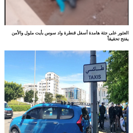
العثور على جثة هامدة أسفل قنطرة واد سوس بأيت ملول والأمن
يفتح تحقيقاً