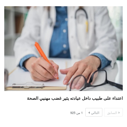
اعتداء على طبيب داخل عيادته يثير غضب مهنيي الصحة
السابق
التالي
1
من
925