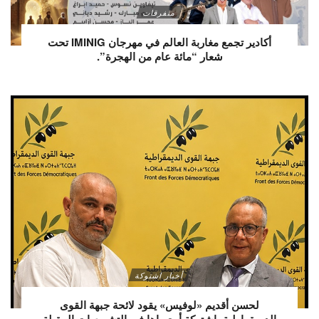
متفرقات
أكادير تجمع مغاربة العالم في مهرجان IMINIG تحت
شعار “مائة عام من الهجرة”.
أخبار اشتوكة
لحسن أقديم «لوفيس» يقود لائحة جبهة القوى
الديمقراطية باشتوكة أيت باها في التشريعيات المقبلة