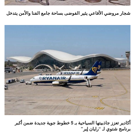
شجار مروضي الأفاعي يثير الفوضى بساحة جامع الفنا والأمن يتدخل
أكادير تعزز جاذبيتها السياحية بـ 5 خطوط جوية جديدة ضمن أكبر
برنامج شتوي لـ “رايان إير”