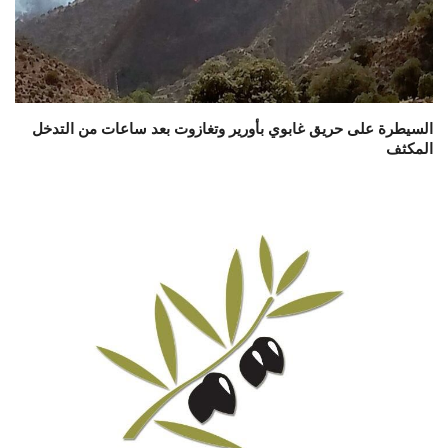
السيطرة على حريق غابوي بأورير وتغازوت بعد ساعات من التدخل
المكثف