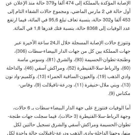
الإصابة المؤكدة بالمملكة إلى 474 ألفا و379 حالة منذ الإعلان عن
أول حالة في 2 مارس الماضي، ومجموع حالات الشفاء التام إلى
453 ألفا و302 حالة، بنسبة تعاف تبلغ 95,6 في المائة، فيما ارتفع
عدد الوفيات إلى 8368 حالة، بنسبة فتك قدرها 1,8 في المائة.
وتتوزع حالات الإصابة المسجلة خلال الـ24 ساعة الأخيرة عبر
جهات المملكة بين كل من جهات الدار البيضاء-سطات (306)،
وطنجة-تطوان-الحسيمة (93)، والشرق (81)، وسوس ماسة
(60)، والرباط-سلا-القنيطرة (52)، ومراكش آسفي (46)، والداخلة
وادي الذهب (19)، والعيون-الساقية الحمراء (13)، وكلميم-واد نون
(13)، وبني ملال-خنيفرة (11)، ودرعة-تافيلالت (9)، وفاس-
مكناس (9).
أما الوفيات فتتوزع على جهة الدار البيضاء-سطات بـ 6 حالات،
وجهة الرباط-سلا-القنيطرة (3 حالات)، فيما سجلت جهات طنجة-
تطوان-الحسيمة ومراكش-آسفي والشرق تسجيل حالتين لكل
منها، وجهتا الداخلة-وادي الذهب ودرعة-تافيلالت حالة واحدة لكل