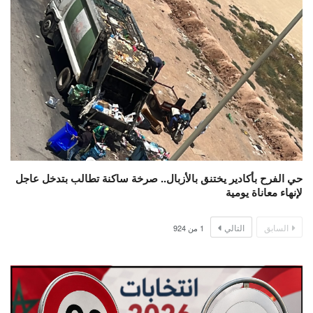
حي الفرح بأكادير يختنق بالأزبال.. صرخة ساكنة تطالب بتدخل عاجل
لإنهاء معاناة يومية
السابق
التالي
1
من
924