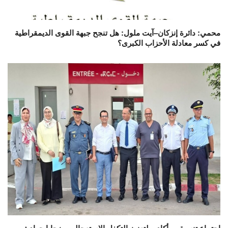
محمي: دائرة إنزكان–آيت ملول: هل تنجح جبهة القوى الديمقراطية
في كسر معادلة الأحزاب الكبرى؟
اجتماع تنسيقي بأكادير لتعزيز التكفل الاستعجالي بضحايا حوادث