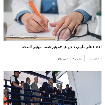
اعتداء على طبيب داخل عيادته يثير غضب مهنيي الصحة
السابق
التالي
1
من
932