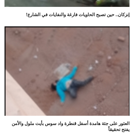
إنزكان.. حين تصبح الحاويات فارغة والنفايات في الشارع!
العثور على جثة هامدة أسفل قنطرة واد سوس بأيت ملول والأمن
يفتح تحقيقاً