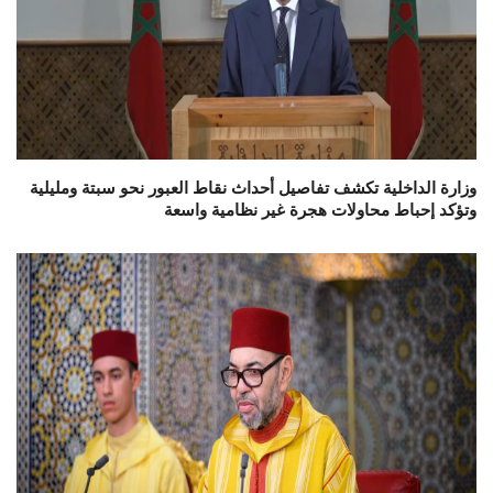
وزارة الداخلية تكشف تفاصيل أحداث نقاط العبور نحو سبتة ومليلية
وتؤكد إحباط محاولات هجرة غير نظامية واسعة