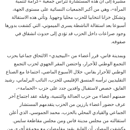
مشيرة إلى أن هذه المستشارة تترأس جمعية «كرامة لتنمية
المرأة»، وهي من أكبر الجمعيات النسائية على مستوى الجهة،
وتشكل خزانا انتخابيا للحزب محليا وجهويا. وتأتي هذه الاستقالة
أسبوعا بعد استقالة الناشطة يسرى الميموني، التي كشفت بدورها
وجود صراعات داخل الحزب قد تؤدي إلى حدوث انشقاق في
صفوفه.
وبمدينة فاس، قرر أعضاء من «البيجيدي» الالتحاق جماعيا بحزب
التجمع الوطني للأحرار، واحتضن المقر الجهوي لحزب التجمع
الوطني للأحرار بفاس، خلال الأسبوع الماضي، اجتماعا مع الصناع
التقليديين ترأسه المنسق الإقليمي للحزب، النائب البرلماني، رشيد
الفايق، خصص لاستقبال وافدين جدد على حزب «الحمامة»،
ضمنهم أعضاء من حزب العدالة والتنمية، وقبله عقد اجتماع آخر
عرف حضور أعضاء بارزين من الحزب يتقدمهم المستشار
الجماعي والقيادي المحلي بالحزب، محمد الجموسي، الذي أعلن
استقالته من مجلس مدينة فاس ومن مجلس مقاطعة سايس.
وكشفت المصادر أن الفايق يقود مفاوضات مع مجوعة أخرى من