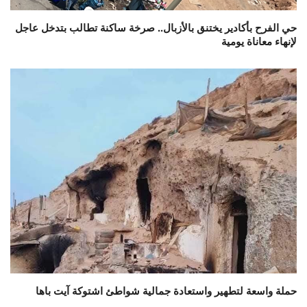
حي الفرح بأكادير يختنق بالأزبال.. صرخة ساكنة تطالب بتدخل عاجل
لإنهاء معاناة يومية
حملة واسعة لتطهير واستعادة جمالية شواطئ اشتوكة آيت باها