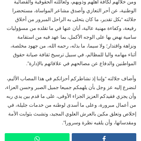
ومن خلالهم لكافة أهلهم وذويهم، ولعائلته الحقوقية والقضائية
الوطنية، عن أحر التعازي وأصدق مشاعر المواساة، مستحضرا
جلالته “بكل تقدير، ما كان يتحلى به الراحل المبرور من أخلاق
رفيعة، وكفاءة مهنية عالية، أبان عنها في ما تقلده من مسؤوليات
سامية نهض بها على الوجه الأكمل، بما عهد فيه من استقامة
ونزاهة واقتدار؛ ولا سيما، ما بذله، رحمه الله، من جهود مخلصة،
أثناء مهامه والیا للمظالم، في سبيل ترسيخ ثقافة صيانة حقوق
المواطنين والدفاع عن مصالحهم في علاقاتهم بالإدارة”.
وأضاف جلالته “وإننا إذ نشاطركم أحزانكم في هذا المصاب الأليم،
لنضرع إليه عز وجل بأن يلهمكم جميعا جميل الصبر وحسن العزاء،
وأن يجزي فقيدكم العزيز الجزاء الأوفى، على ما قدم بين يدي ربه
من أعمال مبرورة، وعلى ما أسدى لوطنه من خدمات جليلة، في
إخلاص وتعلق مكين بالعرش العلوي المجيد، وتشبث بثوابت الأمة
ومقدساتها، وأن يلقيه نظرة وسرورا”.