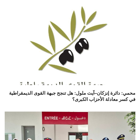
محمي: دائرة إنزكان–آيت ملول: هل تنجح جبهة القوى الديمقراطية
في كسر معادلة الأحزاب الكبرى؟