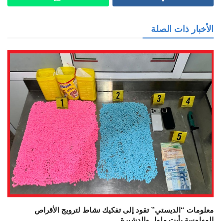
الأخبار ذات الصلة
معلومات “الديستي” تقود إلى تفكيك نشاط لترويج الأقراص
المهلوسة بأيت ملول والدشيرة