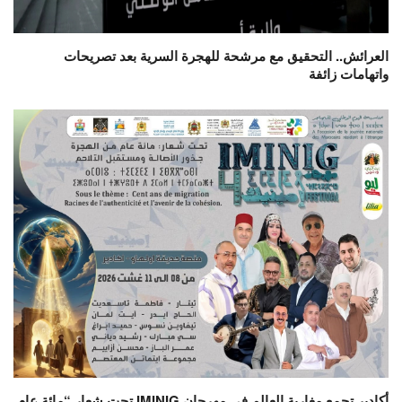
العرائش.. التحقيق مع مرشحة للهجرة السرية بعد تصريحات
واتهامات زائفة
أكادير تجمع مغاربة العالم في مهرجان IMINIG تحت شعار “مائة عام