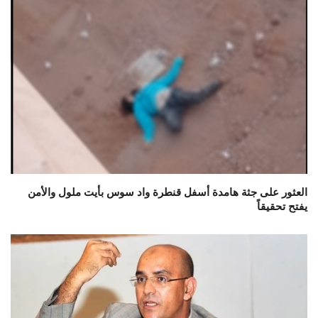
العثور على جثة هامدة أسفل قنطرة واد سوس بأيت ملول والأمن
يفتح تحقيقاً