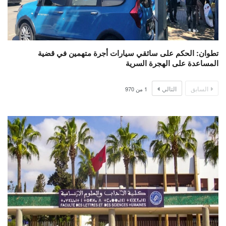
تطوان: الحكم على سائقي سيارات أجرة متهمين في قضية
المساعدة على الهجرة السرية
السابق
التالي
1
من
970