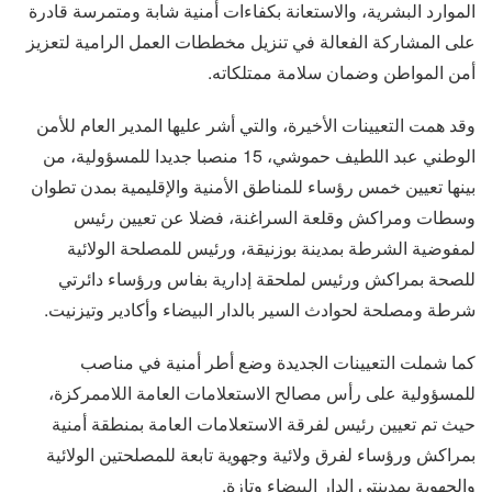
الموارد البشرية، والاستعانة بكفاءات أمنية شابة ومتمرسة قادرة
على المشاركة الفعالة في تنزيل مخططات العمل الرامية لتعزيز
أمن المواطن وضمان سلامة ممتلكاته.
وقد همت التعيينات الأخيرة، والتي أشر عليها المدير العام للأمن
الوطني عبد اللطيف حموشي، 15 منصبا جديدا للمسؤولية، من
بينها تعيين خمس رؤساء للمناطق الأمنية والإقليمية بمدن تطوان
وسطات ومراكش وقلعة السراغنة، فضلا عن تعيين رئيس
لمفوضية الشرطة بمدينة بوزنيقة، ورئيس للمصلحة الولائية
للصحة بمراكش ورئيس لملحقة إدارية بفاس ورؤساء دائرتي
شرطة ومصلحة لحوادث السير بالدار البيضاء وأكادير وتيزنيت.
كما شملت التعيينات الجديدة وضع أطر أمنية في مناصب
للمسؤولية على رأس مصالح الاستعلامات العامة اللاممركزة،
حيث تم تعيين رئيس لفرقة الاستعلامات العامة بمنطقة أمنية
بمراكش ورؤساء لفرق ولائية وجهوية تابعة للمصلحتين الولائية
والجهوية بمدينتي الدار البيضاء وتازة.