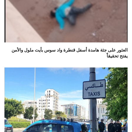
العثور على جثة هامدة أسفل قنطرة واد سوس بأيت ملول والأمن
يفتح تحقيقاً