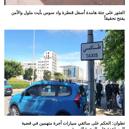
العثور على جثة هامدة أسفل قنطرة واد سوس بأيت ملول والأمن
يفتح تحقيقاً
تطوان: الحكم على سائقي سيارات أجرة متهمين في قضية
المساعدة على الهجرة السرية